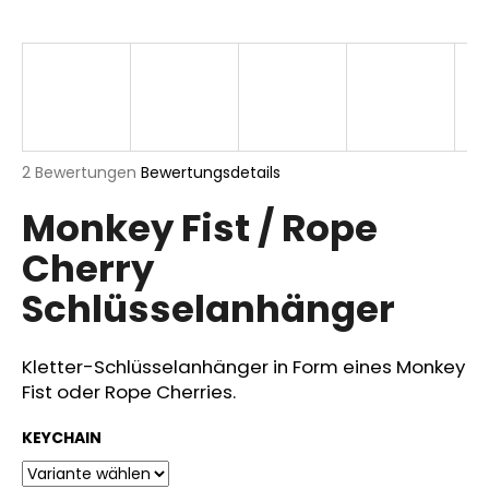
SUCHEN
Die
2 Bewertungen
Bewertungsdetails
W
durchschnittliche
i
Monkey Fist / Rope
Produktbewertung
r
ist
e
Cherry
5,0
m
von
Schlüsselanhänger
p
5
Sternen.
f
e
Kletter-
Schlüsselanhänger in
Form
eines
Monkey
h
Fist
oder Rope
Cherries
.
l
e
KEYCHAIN
n