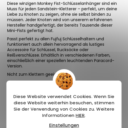
Diese winzigen Monkey Fist-Schlüsselanhänger sind ein
Muss für jeden Sandstein-Kletterer – perfekt, um deine
Liebe zu Knoten zu zeigen, ohne sie selbst binden zu
müssen. Jeder Knoten wird von unserem erfahrenen
Hersteller handgefertigt, der bereits Tausende dieser
Mini-Fists gefertigt hat.
Passt perfekt zu allen Fujfuj Schlüsselhaltern und
funktioniert auch allein hervorragend als lustiges
Accessoire für Schlüssel, Rucksäcke oder
Reißverschlüsse. Erhältlich in verschiedenen Farben,
einschließlich einer speziellen leuchtenden Paracord-
Version.
Nicht zum Klettern geeignet.
Produktmerkmale
Diese Website verwendet Cookies. Wenn Sie
diese Website weiterhin besuchen, stimmen
Kompatibel
mit
allen
Fujfuj
Schlüsselhaltern
Sie der Verwendung von Cookies zu. Weitere
Entworfen
und
hergestellt
in der EU
Informationen
HIER
.
Erhältlich
in
mehreren
Farben
Spezielle
Farbe
aus
leuchtendem
Paracord
Einstellungen